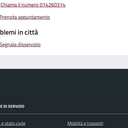
Chiama il numero 014260314
Prenota appuntamento
blemi in città
Segnala disservizio
E DI SERVIZIO
e stato civile
Mobilità e trasporti