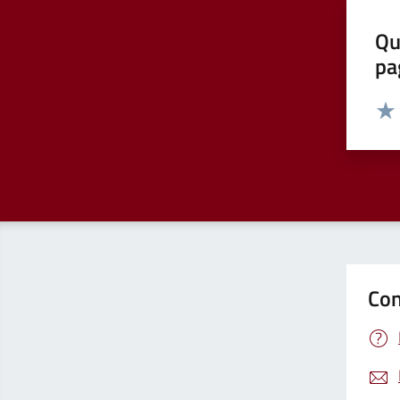
Qu
pa
Valut
Valu
Con