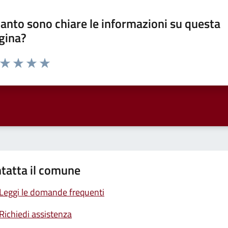
anto sono chiare le informazioni su questa
gina?
a da 1 a 5 stelle la pagina
ta 1 stelle su 5
Valuta 2 stelle su 5
Valuta 3 stelle su 5
Valuta 4 stelle su 5
Valuta 5 stelle su 5
tatta il comune
Leggi le domande frequenti
Richiedi assistenza