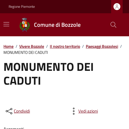
Regione Piemonte
Comune di Bozzole
Home
/
Vivere Bozzole
/
Il nostro territorio
/
Paesaggi Bozzolesi
/
MONUMENTO DEI CADUTI
MONUMENTO DEI
CADUTI
Condividi
Vedi azioni